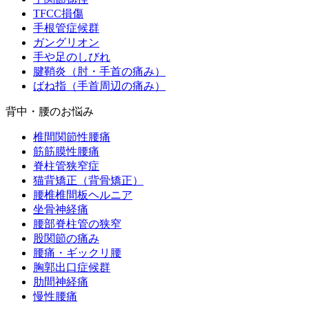
TFCC損傷
手根管症候群
ガングリオン
手や足のしびれ
腱鞘炎（肘・手首の痛み）
ばね指（手首周辺の痛み）
背中・腰のお悩み
椎間関節性腰痛
筋筋膜性腰痛
脊柱管狭窄症
猫背矯正（背骨矯正）
腰椎椎間板ヘルニア
坐骨神経痛
腰部脊柱管の狭窄
股関節の痛み
腰痛・ギックリ腰
胸郭出口症候群
肋間神経痛
慢性腰痛