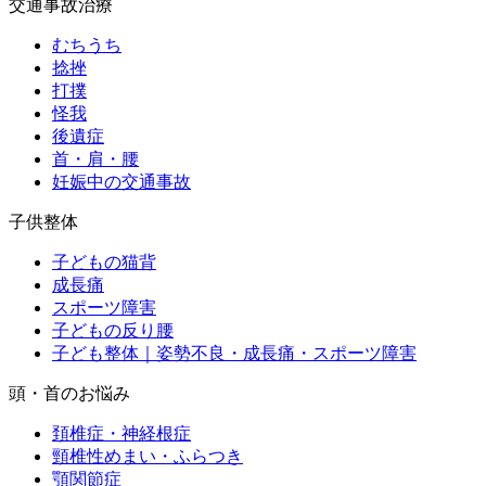
交通事故治療
むちうち
捻挫
打撲
怪我
後遺症
首・肩・腰
妊娠中の交通事故
子供整体
子どもの猫背
成長痛
スポーツ障害
子どもの反り腰
子ども整体｜姿勢不良・成長痛・スポーツ障害
頭・首のお悩み
頚椎症・神経根症
頸椎性めまい・ふらつき
顎関節症