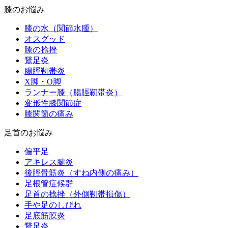
膝のお悩み
膝の水（関節水腫）
オスグッド
膝の捻挫
鵞足炎
腸脛靭帯炎
X脚・O脚
ランナー膝（腸脛靭帯炎）
変形性膝関節症
膝関節の痛み
足首のお悩み
偏平足
アキレス腱炎
後脛骨筋炎（すね内側の痛み）
足根管症候群
足首の捻挫（外側靭帯損傷）
手や足のしびれ
足底筋膜炎
鵞足炎