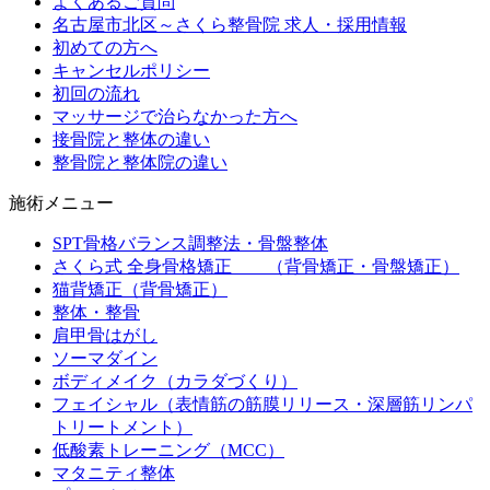
よくあるご質問
名古屋市北区～さくら整骨院 求人・採用情報
初めての方へ
キャンセルポリシー
初回の流れ
マッサージで治らなかった方へ
接骨院と整体の違い
整骨院と整体院の違い
施術メニュー
SPT骨格バランス調整法・骨盤整体
さくら式 全身骨格矯正 （背骨矯正・骨盤矯正）
猫背矯正（背骨矯正）
整体・整骨
肩甲骨はがし
ソーマダイン
ボディメイク（カラダづくり）
フェイシャル（表情筋の筋膜リリース・深層筋リンパ
トリートメント）
低酸素トレーニング（MCC）
マタニティ整体