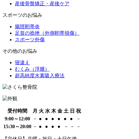
産後骨盤矯正・産後ケア
スポーツのお悩み
腸脛靭帯炎
足首の捻挫（外側靭帯損傷）
スポーツ外傷
その他のお悩み
寝違え
むくみ（浮腫）
超高純度水素吸入療法
受付時間
月
火
水
木
金
土
日
祝
9:00～12:00
－
●
●
●
●
●
●
－
15:30～20:00
－
●
●
●
●
－
－
－
【定休日】月曜・祝日・土日午後