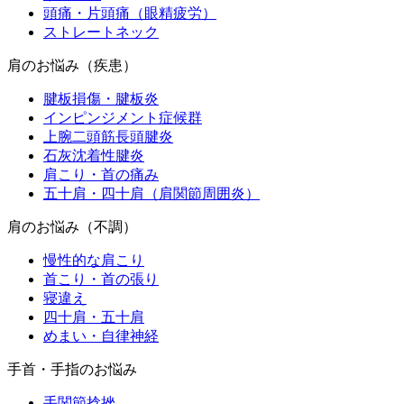
頭痛・片頭痛（眼精疲労）
ストレートネック
肩のお悩み（疾患）
腱板損傷・腱板炎
インピンジメント症候群
上腕二頭筋長頭腱炎
石灰沈着性腱炎
肩こり・首の痛み
五十肩・四十肩（肩関節周囲炎）
肩のお悩み（不調）
慢性的な肩こり
首こり・首の張り
寝違え
四十肩・五十肩
めまい・自律神経
手首・手指のお悩み
手関節捻挫