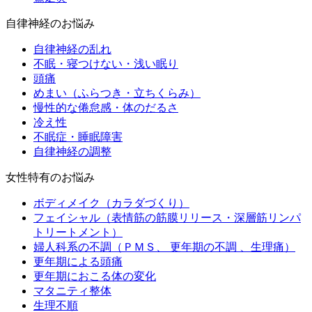
自律神経のお悩み
自律神経の乱れ
不眠・寝つけない・浅い眠り
頭痛
めまい（ふらつき・立ちくらみ）
慢性的な倦怠感・体のだるさ
冷え性
不眠症・睡眠障害
自律神経の調整
女性特有のお悩み
ボディメイク（カラダづくり）
フェイシャル（表情筋の筋膜リリース・深層筋リンパ
トリートメント）
婦人科系の不調（ＰＭＳ、 更年期の不調 、生理痛）
更年期による頭痛
更年期におこる体の変化
マタニティ整体
生理不順