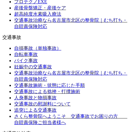
プロテクノEXE
産後骨盤矯正・産後ケア
超高純度水素吸入療法
交通事故治療なら名古屋市北区の整骨院｜むち打ち・
自賠責保険対応
交通事故
自損事故（単独事故）
自転車事故
バイク事故
妊娠中の交通事故
交通事故治療なら名古屋市北区の整骨院｜むち打ち・
自賠責保険対応
交通事故施術・状態に応じた手順
交通事故による捻挫・打撲施術
人身事故と物損事故
交通事故の慰謝料について
追突による交通事故
さくら整骨院へようこそ 交通事故でお困りの方
自賠責保険ご担当者様へ