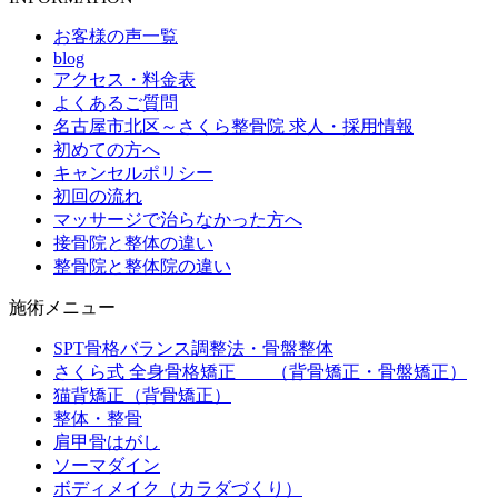
お客様の声一覧
blog
アクセス・料金表
よくあるご質問
名古屋市北区～さくら整骨院 求人・採用情報
初めての方へ
キャンセルポリシー
初回の流れ
マッサージで治らなかった方へ
接骨院と整体の違い
整骨院と整体院の違い
施術メニュー
SPT骨格バランス調整法・骨盤整体
さくら式 全身骨格矯正 （背骨矯正・骨盤矯正）
猫背矯正（背骨矯正）
整体・整骨
肩甲骨はがし
ソーマダイン
ボディメイク（カラダづくり）