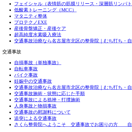
フェイシャル（表情筋の筋膜リリース・深層筋リンパト
低酸素トレーニング（MCC）
マタニティ整体
プロテクノEXE
産後骨盤矯正・産後ケア
超高純度水素吸入療法
交通事故治療なら名古屋市北区の整骨院｜むち打ち・自
交通事故
自損事故（単独事故）
自転車事故
バイク事故
妊娠中の交通事故
交通事故治療なら名古屋市北区の整骨院｜むち打ち・自
交通事故施術・状態に応じた手順
交通事故による捻挫・打撲施術
人身事故と物損事故
交通事故の慰謝料について
追突による交通事故
さくら整骨院へようこそ 交通事故でお困りの方 自