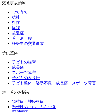
交通事故治療
むちうち
捻挫
打撲
怪我
後遺症
首・肩・腰
妊娠中の交通事故
子供整体
子どもの猫背
成長痛
スポーツ障害
子どもの反り腰
子ども整体｜姿勢不良・成長痛・スポーツ障害
頭・首のお悩み
頚椎症・神経根症
頸椎性めまい・ふらつき