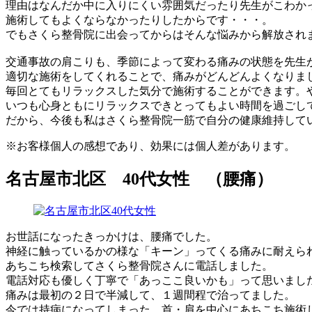
理由はなんだか中に入りにくい雰囲気だったり先生がこわか
施術してもよくならなかったりしたからです・・・。
でもさくら整骨院に出会ってからはそんな悩みから解放され
交通事故の肩こりも、季節によって変わる痛みの状態を先生
適切な施術をしてくれることで、痛みがどんどんよくなりま
毎回とてもリラックスした気分で施術することができます。
いつも心身ともにリラックスできとってもよい時間を過ごし
だから、今後も私はさくら整骨院一筋で自分の健康維持して
※お客様個人の感想であり、効果には個人差があります。
名古屋市北区 40代女性 （腰痛）
お世話になったきっかけは、腰痛でした。
神経に触っているかの様な「キーン」ってくる痛みに耐えら
あちこち検索してさくら整骨院さんに電話しました。
電話対応も優しく丁寧で「あっここ良いかも」って思いまし
痛みは最初の２日で半減して、１週間程で治ってました。
今では持病になってしまった、首・肩を中心にあちこち施術