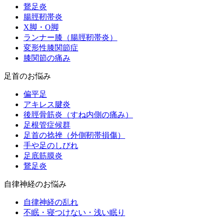
鵞足炎
腸脛靭帯炎
X脚・O脚
ランナー膝（腸脛靭帯炎）
変形性膝関節症
膝関節の痛み
足首のお悩み
偏平足
アキレス腱炎
後脛骨筋炎（すね内側の痛み）
足根管症候群
足首の捻挫（外側靭帯損傷）
手や足のしびれ
足底筋膜炎
鵞足炎
自律神経のお悩み
自律神経の乱れ
不眠・寝つけない・浅い眠り