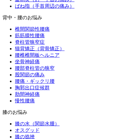
ばね指（手首周辺の痛み）
背中・腰のお悩み
椎間関節性腰痛
筋筋膜性腰痛
脊柱管狭窄症
猫背矯正（背骨矯正）
腰椎椎間板ヘルニア
坐骨神経痛
腰部脊柱管の狭窄
股関節の痛み
腰痛・ギックリ腰
胸郭出口症候群
肋間神経痛
慢性腰痛
膝のお悩み
膝の水（関節水腫）
オスグッド
膝の捻挫