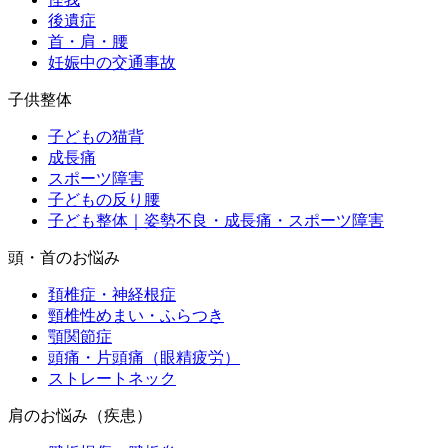
後遺症
首・肩・腰
妊娠中の交通事故
子供整体
子どもの猫背
成長痛
スポーツ障害
子どもの反り腰
子ども整体｜姿勢不良・成長痛・スポーツ障害
頭・首のお悩み
頚椎症・神経根症
頸椎性めまい・ふらつき
顎関節症
頭痛・片頭痛（眼精疲労）
ストレートネック
肩のお悩み（疾患）