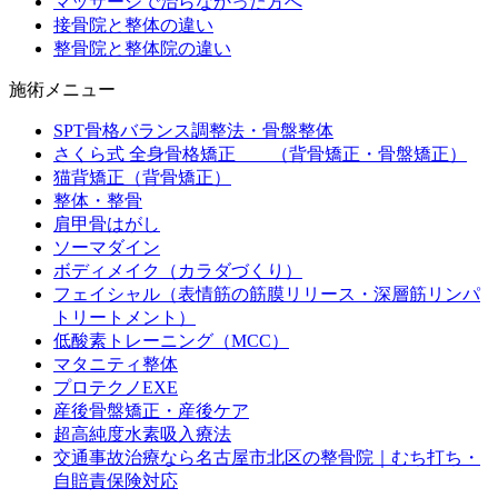
マッサージで治らなかった方へ
接骨院と整体の違い
整骨院と整体院の違い
施術メニュー
SPT骨格バランス調整法・骨盤整体
さくら式 全身骨格矯正 （背骨矯正・骨盤矯正）
猫背矯正（背骨矯正）
整体・整骨
肩甲骨はがし
ソーマダイン
ボディメイク（カラダづくり）
フェイシャル（表情筋の筋膜リリース・深層筋リンパ
トリートメント）
低酸素トレーニング（MCC）
マタニティ整体
プロテクノEXE
産後骨盤矯正・産後ケア
超高純度水素吸入療法
交通事故治療なら名古屋市北区の整骨院｜むち打ち・
自賠責保険対応