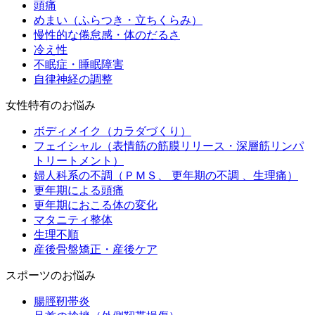
頭痛
めまい（ふらつき・立ちくらみ）
慢性的な倦怠感・体のだるさ
冷え性
不眠症・睡眠障害
自律神経の調整
女性特有のお悩み
ボディメイク（カラダづくり）
フェイシャル（表情筋の筋膜リリース・深層筋リンパ
トリートメント）
婦人科系の不調（ＰＭＳ、 更年期の不調 、生理痛）
更年期による頭痛
更年期におこる体の変化
マタニティ整体
生理不順
産後骨盤矯正・産後ケア
スポーツのお悩み
腸脛靭帯炎