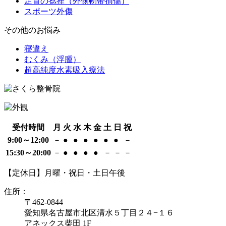
足首の捻挫（外側靭帯損傷）
スポーツ外傷
その他のお悩み
寝違え
むくみ（浮腫）
超高純度水素吸入療法
受付時間
月
火
水
木
金
土
日
祝
9:00～12:00
－
●
●
●
●
●
●
－
15:30～20:00
－
●
●
●
●
－
－
－
【定休日】月曜・祝日・土日午後
住所：
〒462-0844
愛知県名古屋市北区清水５丁目２４−１６
アネックス柴田 1F