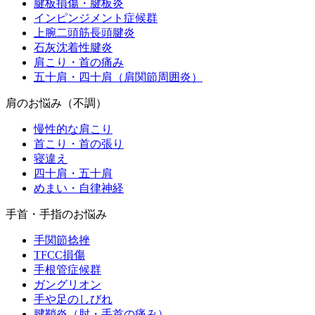
腱板損傷・腱板炎
インピンジメント症候群
上腕二頭筋長頭腱炎
石灰沈着性腱炎
肩こり・首の痛み
五十肩・四十肩（肩関節周囲炎）
肩のお悩み（不調）
慢性的な肩こり
首こり・首の張り
寝違え
四十肩・五十肩
めまい・自律神経
手首・手指のお悩み
手関節捻挫
TFCC損傷
手根管症候群
ガングリオン
手や足のしびれ
腱鞘炎（肘・手首の痛み）