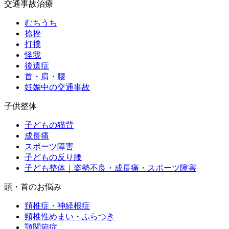
交通事故治療
むちうち
捻挫
打撲
怪我
後遺症
首・肩・腰
妊娠中の交通事故
子供整体
子どもの猫背
成長痛
スポーツ障害
子どもの反り腰
子ども整体｜姿勢不良・成長痛・スポーツ障害
頭・首のお悩み
頚椎症・神経根症
頸椎性めまい・ふらつき
顎関節症