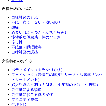
自律神経のお悩み
自律神経の乱れ
不眠・寝つけない・浅い眠り
頭痛
めまい（ふらつき・立ちくらみ）
慢性的な倦怠感・体のだるさ
冷え性
不眠症・睡眠障害
自律神経の調整
女性特有のお悩み
ボディメイク（カラダづくり）
フェイシャル（表情筋の筋膜リリース・深層筋リンパ
トリートメント）
婦人科系の不調（ＰＭＳ、 更年期の不調 、生理痛）
更年期による頭痛
更年期におこる体の変化
マタニティ整体
生理不順