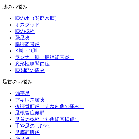
膝のお悩み
膝の水（関節水腫）
オスグッド
膝の捻挫
鵞足炎
腸脛靭帯炎
X脚・O脚
ランナー膝（腸脛靭帯炎）
変形性膝関節症
膝関節の痛み
足首のお悩み
偏平足
アキレス腱炎
後脛骨筋炎（すね内側の痛み）
足根管症候群
足首の捻挫（外側靭帯損傷）
手や足のしびれ
足底筋膜炎
鵞足炎