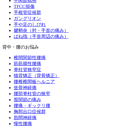
手関節捻挫
TFCC損傷
手根管症候群
ガングリオン
手や足のしびれ
腱鞘炎（肘・手首の痛み）
ばね指（手首周辺の痛み）
背中・腰のお悩み
椎間関節性腰痛
筋筋膜性腰痛
脊柱管狭窄症
猫背矯正（背骨矯正）
腰椎椎間板ヘルニア
坐骨神経痛
腰部脊柱管の狭窄
股関節の痛み
腰痛・ギックリ腰
胸郭出口症候群
肋間神経痛
慢性腰痛