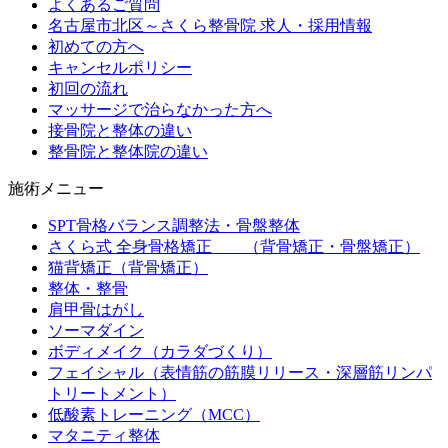
よくあるご質問
名古屋市北区～さくら整骨院 求人・採用情報
初めての方へ
キャンセルポリシー
初回の流れ
マッサージで治らなかった方へ
接骨院と整体の違い
整骨院と整体院の違い
施術メニュー
SPT骨格バランス調整法・骨盤整体
さくら式 全身骨格矯正 （背骨矯正・骨盤矯正）
猫背矯正（背骨矯正）
整体・整骨
肩甲骨はがし
ソーマダイン
ボディメイク（カラダづくり）
フェイシャル（表情筋の筋膜リリース・深層筋リンパ
トリートメント）
低酸素トレーニング（MCC）
マタニティ整体