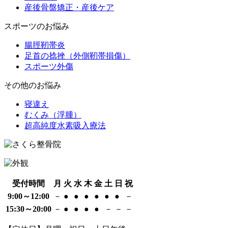
産後骨盤矯正・産後ケア
スポーツのお悩み
腸脛靭帯炎
足首の捻挫（外側靭帯損傷）
スポーツ外傷
その他のお悩み
寝違え
むくみ（浮腫）
超高純度水素吸入療法
受付時間
月
火
水
木
金
土
日
祝
9:00～12:00
－
●
●
●
●
●
●
－
15:30～20:00
－
●
●
●
●
－
－
－