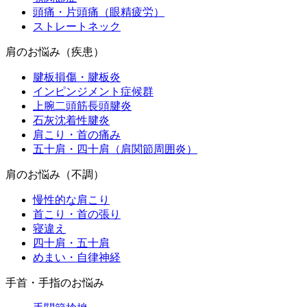
頭痛・片頭痛（眼精疲労）
ストレートネック
肩のお悩み（疾患）
腱板損傷・腱板炎
インピンジメント症候群
上腕二頭筋長頭腱炎
石灰沈着性腱炎
肩こり・首の痛み
五十肩・四十肩（肩関節周囲炎）
肩のお悩み（不調）
慢性的な肩こり
首こり・首の張り
寝違え
四十肩・五十肩
めまい・自律神経
手首・手指のお悩み